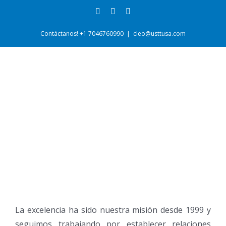
Skip
Facebook
WhatsApp
Instagram
to
content
Contáctanos! +1 7046760990
|
cleo@usttusa.com
La excelencia ha sido nuestra misión desde 1999 y
seguimos trabajando por establecer relaciones